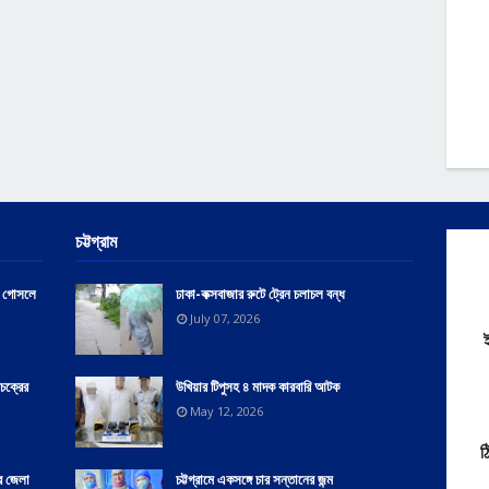
চট্টগ্রাম
লে গোসলে
ঢাকা-কক্সবাজার রুটে ট্রেন চলাচল বন্ধ
July 07, 2026
চক্রের
উখিয়ার টিপুসহ ৪ মাদক কারবারি আটক
May 12, 2026
ঠ
ার জেলা
চট্টগ্রামে একসঙ্গে চার সন্তানের জন্ম