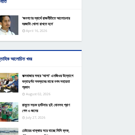
নীতি
‘জনগণের স্বার্থে রাজনীতিতে আলোচনার
দরজাটা খোলা রাখতে হবে’
April 16, 2026
্তাহিক আলোচিত খবর
কক্সবাজার সদরে ‘আশা’ এনজিওর উদ্যোগে
বন্যাদুর্গত সদস্যদের মাঝে নগদ সহায়তা
প্রদান
August 02, 2026
রামুতে সড়ক দুর্ঘটনায় দুই বোনসহ প্রাণ
গেল ৩ জনের
July 27, 2026
ঢেউয়ের ধাক্কায় সরে যাচ্ছে সিসি ব্লক,