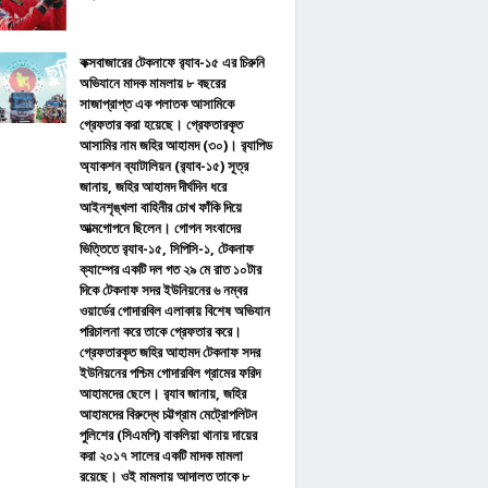
কক্সবাজারের টেকনাফে র‌্যাব-১৫ এর চিরুনি
অভিযানে মাদক মামলায় ৮ বছরের
সাজাপ্রাপ্ত এক পলাতক আসামিকে
গ্রেফতার করা হয়েছে। গ্রেফতারকৃত
আসামির নাম জহির আহামদ (৩০)। র‌্যাপিড
অ্যাকশন ব্যাটালিয়ন (র‌্যাব-১৫) সূত্র
জানায়, জহির আহামদ দীর্ঘদিন ধরে
আইনশৃঙ্খলা বাহিনীর চোখ ফাঁকি দিয়ে
আত্মগোপনে ছিলেন। গোপন সংবাদের
ভিত্তিতে র‌্যাব-১৫, সিপিসি-১, টেকনাফ
ক্যাম্পের একটি দল গত ২৯ মে রাত ১০টার
দিকে টেকনাফ সদর ইউনিয়নের ৬ নম্বর
ওয়ার্ডের গোদারবিল এলাকায় বিশেষ অভিযান
পরিচালনা করে তাকে গ্রেফতার করে।
গ্রেফতারকৃত জহির আহামদ টেকনাফ সদর
ইউনিয়নের পশ্চিম গোদারবিল গ্রামের ফরিদ
আহামদের ছেলে। র‌্যাব জানায়, জহির
আহামদের বিরুদ্ধে চট্টগ্রাম মেট্রোপলিটন
পুলিশের (সিএমপি) বাকলিয়া থানায় দায়ের
করা ২০১৭ সালের একটি মাদক মামলা
রয়েছে। ওই মামলায় আদালত তাকে ৮