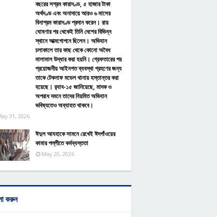
বছরের সশ্রম কারাদণ্ড, ৫ হাজার টাকা
অর্থদণ্ড এবং অনাদায়ে আরও ৬ মাসের
বিনাশ্রম কারাদণ্ড প্রদান করেন। রায়
ঘোষণার পর থেকেই তিনি দেশের বিভিন্ন
স্থানে আত্মগোপনে ছিলেন। অভিযান
চলাকালে তার কাছ থেকে কোনো অবৈধ
মালামাল উদ্ধার করা হয়নি। গ্রেফতারের পর
প্রয়োজনীয় আইনগত ব্যবস্থা গ্রহণের জন্য
তাকে টেকনাফ মডেল থানায় হস্তান্তর করা
হয়েছে। র‌্যাব-১৫ জানিয়েছে, মাদক ও
অপরাধ দমনে তাদের নিয়মিত অভিযান
ভবিষ্যতেও অব্যাহত থাকবে।
ay 31, 2026
ঈদুল আযহাকে সামনে রেখেই ঈদগাঁওয়ের
কামার পল্লীতে কর্মব্যস্ততা
May 20, 2026
ো করুন