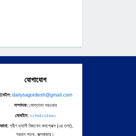
যোগাযোগ
ইমেইল:
dailysagordesh@gmail.com
সম্পাদক:
মোস্তাফা সরওয়ার
মোবাইল:
০১৭৯৪১২৫৯৯০
িকানা:
গ্রীণ ভ্যালী বিজনেস কমপ্লেক্স (৩য় তলা),
প্রধান সড়ক, কক্সবাজার।