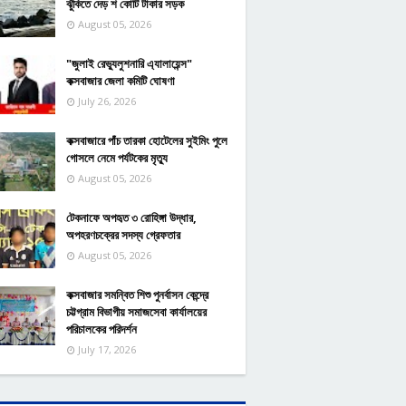
ঝুঁকিতে দেড় শ কোটি টাকার সড়ক
August 05, 2026
"জুলাই রেভ্যুলুশনারি এ্যালায়েন্স"
কক্সবাজার জেলা কমিটি ঘোষণা
July 26, 2026
কক্সবাজারে পাঁচ তারকা হোটেলের সুইমিং পুলে
গোসলে নেমে পর্যটকের মৃত্যু
August 05, 2026
টেকনাফে অপহৃত ৩ রোহিঙ্গা উদ্ধার,
অপহরণচক্রের সদস্য গ্রেফতার
August 05, 2026
কক্সবাজার সমন্বিত শিশু পুনর্বাসন কেন্দ্রে
চট্টগ্রাম বিভাগীয় সমাজসেবা কার্যালয়ের
পরিচালকের পরিদর্শন
July 17, 2026