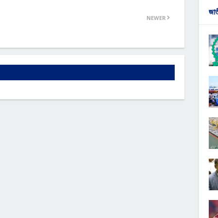
জা
NEWER