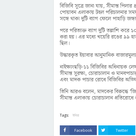
বিজিবি সূত্রে জানা যায়, সীমান্ত পিল
পোয়াবন এলাকায় টহল পরিচালনার সময় 
সঙ্গে থাকা দুটি ব্যাগ ফেলে পাহাড়ি জঙ
পরে পরিত্যক্ত ব্যাগ দুটি তল্লাশি করে 
করা হয়। এর মধ্যে খয়েরি রঙের ৯৯ হ
ছিল।
উদ্ধারকৃত ইয়াবার আনুমানিক বাজারমূ
নাইক্ষ্যংছড়ি-১১ বিজিবির অধিনায়ক লে
সীমান্ত সুরক্ষা, চোরাচালান ও মানবপাচার
এবং মাদক পাচার রোধে বিজিবির অভিয
তিনি আরও বলেন, মাদকের বিরুদ্ধে ‘জি
সীমান্ত এলাকায় চোরাচালান প্রতিরোধ
Tags:
উখিয়া
Facebook
Twitter