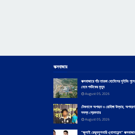
কক্সবাজার
কক্সবাজারে পাঁচ তারকা হোটেলের সুইমিং পু
নেমে পর্যটকের মৃত্যু
August 05, 2026
টেকনাফে অপহৃত ৩ রোহিঙ্গা উদ্ধার, অপহরণ
সদস্য গ্রেফতার
August 05, 2026
"জুলাই রেভ্যুলুশনারি এ্যালায়েন্স" কক্সবাজ