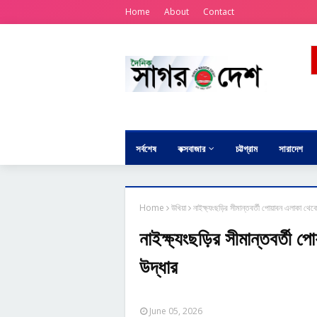
Home
About
Contact
সর্বশেষ
কক্সবাজার
চট্টগ্রাম
সারাদেশ
Home
উখিয়া
নাইক্ষ্যংছড়ির সীমান্তবর্তী পোয়াবন এলাকা থেক
নাইক্ষ্যংছড়ির সীমান্তবর্তী
উদ্ধার
June 05, 2026