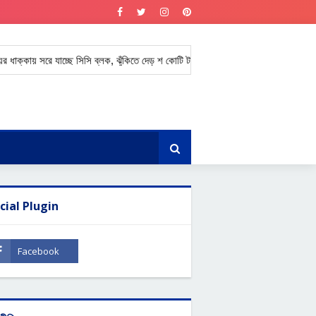
কায় সরে যাচ্ছে সিসি ব্লক, ঝুঁকিতে দেড় শ কোটি টাকার সড়ক।
কক্সবাজারে পাঁচ ত
★
cial Plugin