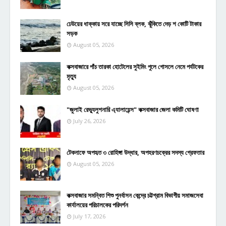
ঢেউয়ের ধাক্কায় সরে যাচ্ছে সিসি ব্লক, ঝুঁকিতে দেড় শ কোটি টাকার
সড়ক
August 05, 2026
কক্সবাজারে পাঁচ তারকা হোটেলের সুইমিং পুলে গোসলে নেমে পর্যটকের
মৃত্যু
August 05, 2026
"জুলাই রেভ্যুলুশনারি এ্যালায়েন্স" কক্সবাজার জেলা কমিটি ঘোষণা
July 26, 2026
টেকনাফে অপহৃত ৩ রোহিঙ্গা উদ্ধার, অপহরণচক্রের সদস্য গ্রেফতার
August 05, 2026
কক্সবাজার সমন্বিত শিশু পুনর্বাসন কেন্দ্রে চট্টগ্রাম বিভাগীয় সমাজসেবা
কার্যালয়ের পরিচালকের পরিদর্শন
July 17, 2026