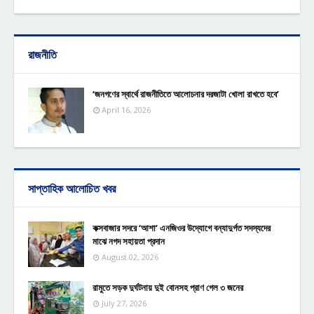
রাজনীতি
‘জনগণের স্বার্থে রাজনীতিতে আলোচনার দরজাটা খোলা রাখতে হবে’
April 16, 2026
সাপ্তাহিক আলোচিত খবর
কক্সবাজার সদরে ‘আশা’ এনজিওর উদ্যোগে বন্যাদুর্গত সদস্যদের
মাঝে নগদ সহায়তা প্রদান
August 02, 2026
রামুতে সড়ক দুর্ঘটনায় দুই বোনসহ প্রাণ গেল ৩ জনের
July 27, 2026