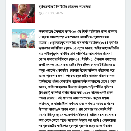
ম্যানচেস্টার ইউনাইটেড ছাড়লেন কাসেমিরো
June 10, 2026
কক্সবাজারের টেকনাফে র‌্যাব-১৫ এর চিরুনি অভিযানে মাদক মামলায়
৮ বছরের সাজাপ্রাপ্ত এক পলাতক আসামিকে গ্রেফতার করা
হয়েছে। গ্রেফতারকৃত আসামির নাম জহির আহামদ (৩০)। র‌্যাপিড
অ্যাকশন ব্যাটালিয়ন (র‌্যাব-১৫) সূত্র জানায়, জহির আহামদ দীর্ঘদিন
ধরে আইনশৃঙ্খলা বাহিনীর চোখ ফাঁকি দিয়ে আত্মগোপনে ছিলেন।
গোপন সংবাদের ভিত্তিতে র‌্যাব-১৫, সিপিসি-১, টেকনাফ ক্যাম্পের
একটি দল গত ২৯ মে রাত ১০টার দিকে টেকনাফ সদর ইউনিয়নের ৬
নম্বর ওয়ার্ডের গোদারবিল এলাকায় বিশেষ অভিযান পরিচালনা করে
তাকে গ্রেফতার করে। গ্রেফতারকৃত জহির আহামদ টেকনাফ সদর
ইউনিয়নের পশ্চিম গোদারবিল গ্রামের ফরিদ আহামদের ছেলে। র‌্যাব
জানায়, জহির আহামদের বিরুদ্ধে চট্টগ্রাম মেট্রোপলিটন পুলিশের
(সিএমপি) বাকলিয়া থানায় দায়ের করা ২০১৭ সালের একটি মাদক
মামলা রয়েছে। ওই মামলায় আদালত তাকে ৮ বছরের সশ্রম
কারাদণ্ড, ৫ হাজার টাকা অর্থদণ্ড এবং অনাদায়ে আরও ৬ মাসের
বিনাশ্রম কারাদণ্ড প্রদান করেন। রায় ঘোষণার পর থেকেই তিনি
দেশের বিভিন্ন স্থানে আত্মগোপনে ছিলেন। অভিযান চলাকালে তার
কাছ থেকে কোনো অবৈধ মালামাল উদ্ধার করা হয়নি। গ্রেফতারের
পর প্রয়োজনীয় আইনগত ব্যবস্থা গ্রহণের জন্য তাকে টেকনাফ