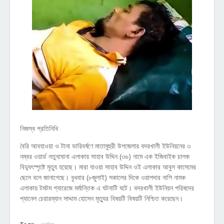
নিজস্ব প্রতিনিধি
বৈরি আবহাওয়া ও টানা ভারিবর্ষণে মাতামুহুরী উপজেলার বদরখালী ইউনিয়নের ৩
নম্বর ওয়ার্ড নতুনঘোনা এলাকায় সাহাব উদ্দিন (৩৬) নামে এক ইজিবাইক চালক
বিদ্যুৎস্পৃষ্টে মৃত্যু হয়েছে। মারা যাওয়া সাহাব উদ্দিন ওই এলাকার আবুল কাসেমের
ছেলে বলে জানাগেছে। বুধবার (৮জুলাই) সকালের দিকে ওয়াপদার নাশি নামক
এলাকায় টমটম গ্যারেজে মর্মান্তিক এ ঘটনাটি ঘটে। বদরখালী ইউনিয়ন পরিষদের
প্যানেল চেয়ারম্যান সাদ্দাম হোসেন মৃত্যুর বিষয়টি বিষয়টি নিশ্চিত করেছেন।